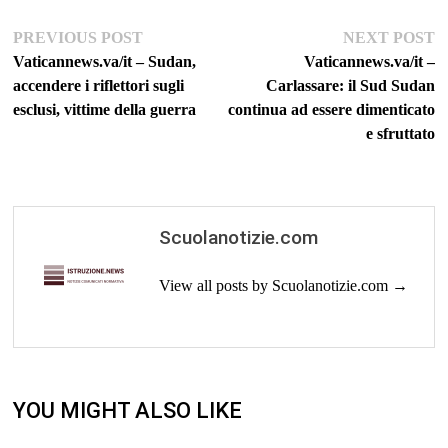
Navigazione
Previous
Ne
PREVIOUS POST
NEXT POST
post:
po
Vaticannews.va/it – Sudan,
Vaticannews.va/it –
articoli
accendere i riflettori sugli
Carlassare: il Sud Sudan
esclusi, vittime della guerra
continua ad essere dimenticato
e sfruttato
Scuolanotizie.com
View all posts by Scuolanotizie.com →
YOU MIGHT ALSO LIKE