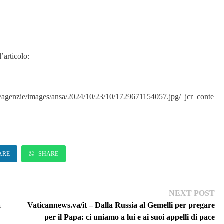
’articolo:
/agenzie/images/ansa/2024/10/23/10/1729671154057.jpg/_jcr_conte
ARE
SHARE
Ne
NEXT POST
pos
a
Vaticannews.va/it – Dalla Russia al Gemelli per pregare
per il Papa: ci uniamo a lui e ai suoi appelli di pace