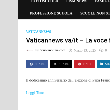
TUTTOSCUOLA
FISM NEWS
FAMIGL
PROFESSIONE SCUOLA
SCUOLE NON ST
VATICANNEWS
Vaticannews.va/it – La voce fl
by
Scuolanotizie.com
Marzo 13, 2025
0
SHARE
SHARE
PIN IT
SH
Il dodicesimo anniversario dell’elezione di Papa Franc
Leggi Tutto