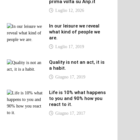
prima volta su Anp.it
Luglio 12, 2026
In our leisure we reveal
what kind of people we
are.
Luglio 17, 2019
Quality is not an act, it is
a habit.
Giugno 17, 2019
Life is 10% what happens
to you and 90% how you
react to it.
Giugno 17, 2017