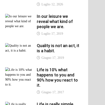
Luglio 12, 2026
In our leisure we
reveal what kind of
people we are.
Luglio 17, 2019
Quality is not an act, it
is a habit.
Giugno 17, 2019
Life is 10% what
happens to you and
90% how you react to
it.
Giugno 17, 2017
Life is really simple,