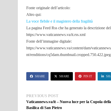
Fonte originale dell’articolo:
Altro qui:
La voce flebile e il magistero della fragilità
La pagina Feed Rss che ha generato la descrizione dell
https://www.vaticannews.va/it.rss.xml
Fonte dell’immagine digitale:
https://www.vaticannews.va/content/dam/vaticannews
nt/renditions/cq5dam.thumbnail.cropped.750.422.jpeg
SHARE
SHARE
PIN IT
SH
Navigazione
Previous
PREVIOUS POST
post:
Vaticannews.va/it – Nuova luce per la Cupola dell
articoli
Basilica di San Pietro