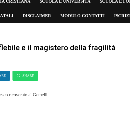
IA CRISTIANA
SCUOLA E UNIVERSITÀ
SCUOLA E F
ATALI
DISCLAIMER
MODULO CONTATTI
ISCRI
ebile e il magistero della fragilità
ARE
SHARE
esco ricoverato al Gemelli