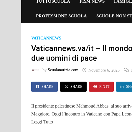
TUTTOSCUOLA
FISM NEWS
FAMIGL
PROFESSIONE SCUOLA
SCUOLE NON ST
VATICANNEWS
Vaticannews.va/it – Il mondo h
due uomini di pace
by
Scuolanotizie.com
Novembre 6, 2025
SHARE
SHARE
PIN IT
SH
Il presidente palestinese Mahmoud Abbas, al suo arriv
Maggiore. Oggi l’incontro in Vaticano con Papa Leon
Leggi Tutto