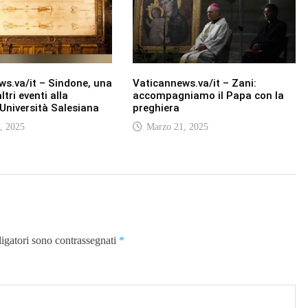
s.va/it – Sindone, una
Vaticannews.va/it – Zani:
tri eventi alla
accompagniamo il Papa con la
 Università Salesiana
preghiera
, 2025
Marzo 21, 2025
ligatori sono contrassegnati
*