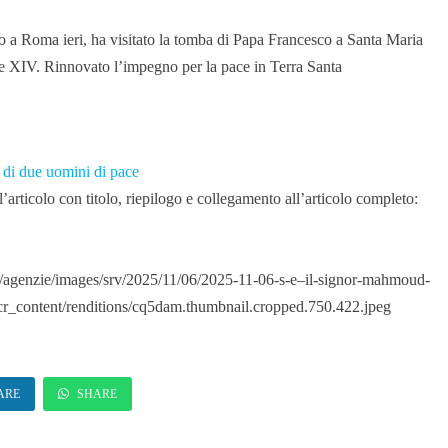
o a Roma ieri, ha visitato la tomba di Papa Francesco a Santa Maria
e XIV. Rinnovato l’impegno per la pace in Terra Santa
ta di due uomini di pace
articolo con titolo, riepilogo e collegamento all’articolo completo:
/agenzie/images/srv/2025/11/06/2025-11-06-s-e–il-signor-mahmoud-
cr_content/renditions/cq5dam.thumbnail.cropped.750.422.jpeg
ARE
SHARE