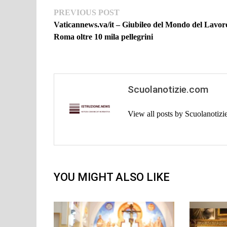
Navigazione
Previous
PREVIOUS POST
post:
Vaticannews.va/it – Giubileo del Mondo del Lavor
articoli
Roma oltre 10 mila pellegrini
Scuolanotizie.com
View all posts by Scuolanotiz
YOU MIGHT ALSO LIKE