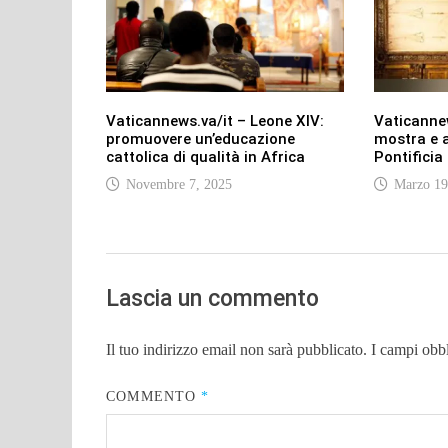
Vaticannews.va/it – Leone XIV:
Vaticannew
promuovere un’educazione
mostra e al
cattolica di qualità in Africa
Pontificia
Novembre 7, 2025
Marzo 19
Lascia un commento
Il tuo indirizzo email non sarà pubblicato.
I campi obb
COMMENTO
*