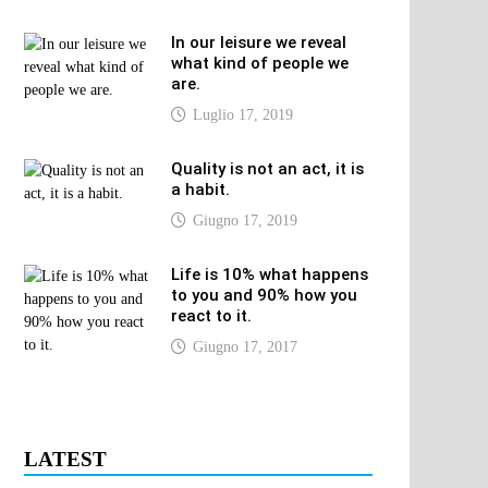
In our leisure we reveal
what kind of people we
are.
Luglio 17, 2019
Quality is not an act, it is
a habit.
Giugno 17, 2019
Life is 10% what happens
to you and 90% how you
react to it.
Giugno 17, 2017
LATEST