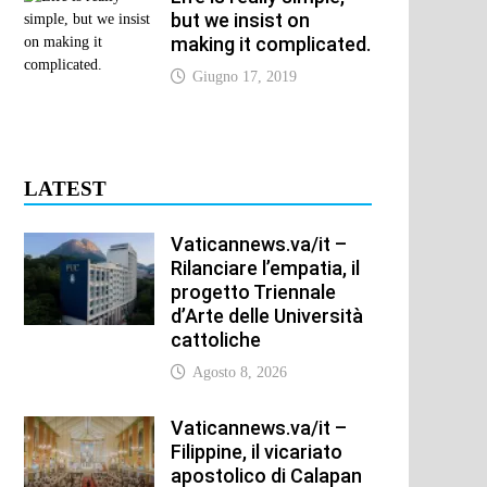
but we insist on
xt
making it complicated.
t:
Giugno 17, 2019
LATEST
Vaticannews.va/it –
Rilanciare l’empatia, il
progetto Triennale
d’Arte delle Università
cattoliche
Agosto 8, 2026
Vaticannews.va/it –
Filippine, il vicariato
apostolico di Calapan