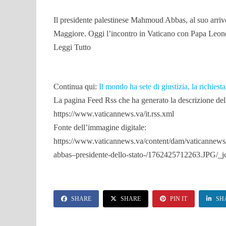
Il presidente palestinese Mahmoud Abbas, al suo arriv
Maggiore. Oggi l’incontro in Vaticano con Papa Leon
Leggi Tutto
Continua qui:
Il mondo ha sete di giustizia, la richies
La pagina Feed Rss che ha generato la descrizione dell’
https://www.vaticannews.va/it.rss.xml
Fonte dell’immagine digitale:
https://www.vaticannews.va/content/dam/vaticannews
abbas–presidente-dello-stato-/1762425712263.JPG/_j
SHARE
SHARE
PIN IT
SH