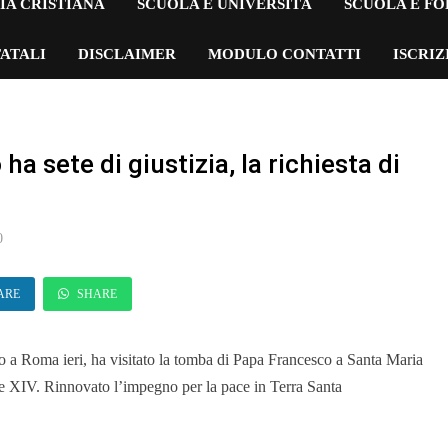
IA CRISTIANA
SCUOLA E UNIVERSITÀ
SCUOLA E F
ATALI
DISCLAIMER
MODULO CONTATTI
ISCRI
a sete di giustizia, la richiesta di
0
ARE
SHARE
o a Roma ieri, ha visitato la tomba di Papa Francesco a Santa Maria
e XIV. Rinnovato l’impegno per la pace in Terra Santa