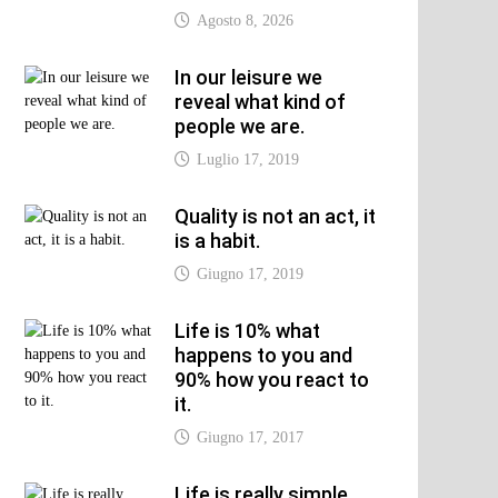
Agosto 8, 2026
In our leisure we
reveal what kind of
people we are.
Luglio 17, 2019
Quality is not an act, it
is a habit.
Giugno 17, 2019
Life is 10% what
happens to you and
90% how you react to
it.
Giugno 17, 2017
Life is really simple,