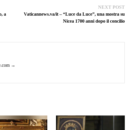
Ne
NEXT POST
pos
o, a
Vaticannews.va/it – “Luce da Luce”, una mostra su
Nicea 1700 anni dopo il concilio
ie.com →