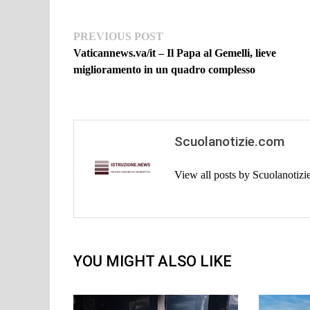
Navigazione
Previous
PREVIOUS POST
post:
Vaticannews.va/it – Il Papa al Gemelli, lieve
articoli
miglioramento in un quadro complesso
Scuolanotizie.com
View all posts by Scuolanotiz
YOU MIGHT ALSO LIKE