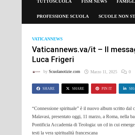
TUTTOSCUOLA
FISM NEWS
FAMIGL
PROFESSIONE SCUOLA
SCUOLE NON ST
VATICANNEWS
Vaticannews.va/it – Il messa
Luca Frigeri
by
Scuolanotizie.com
Marzo 11, 2025
0
SHARE
SHARE
PIN IT
SH
“Connessione spirituale” è il nuovo album scritto dal
Malavasi, presentato oggi, 11 marzo, a Roma, nella bas
Pontificia Accademia di Teologia: un cd in cui emerge 
testi la vera spiritualità francescana