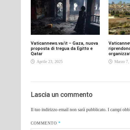
Vaticannews.va/it – Gaza, nuova
Vaticannew
proposta di tregua da Egitto e
riprendono
Qatar
organizzat
Aprile 23, 2025
Marzo 7,
Lascia un commento
Il tuo indirizzo email non sarà pubblicato.
I campi obb
COMMENTO
*