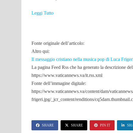
Leggi Tutto
Fonte originale dell’articolo:
Altro qui:
Il messaggio cristiano nella musica pop di Luca Friger
La pagina Feed Rss che ha generato la descrizione dell
https://www.vaticannews.va/it.rss.xml
Fonte dell’immagine digitale:
https://www.vaticannews.va/content/dam/vaticannews
frigeri.jpg/_jcr_content/renditions/cq5dam.thumbnail
SHARE
SHARE
PIN IT
SH