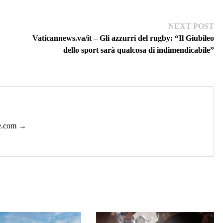
Ne
NEXT POST
pos
Vaticannews.va/it – Gli azzurri del rugby: “Il Giubileo
dello sport sarà qualcosa di indimendicabile”
ie.com →