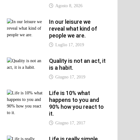
Agosto 8, 2026
xt
In our leisure we
t:
reveal what kind of
people we are.
Luglio 17, 2019
Quality is not an act, it
is a habit.
Giugno 17, 2019
Life is 10% what
happens to you and
90% how you react to
it.
Giugno 17, 2017
Life is really simple,