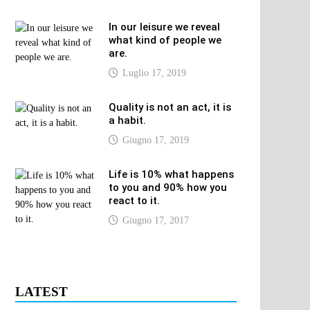
In our leisure we reveal
what kind of people we
are.
Luglio 17, 2019
Quality is not an act, it is
a habit.
Giugno 17, 2019
Life is 10% what happens
to you and 90% how you
react to it.
Giugno 17, 2017
LATEST