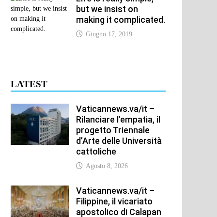
but we insist on
making it complicated.
Giugno 17, 2019
LATEST
Vaticannews.va/it –
Rilanciare l’empatia, il
progetto Triennale
d’Arte delle Università
cattoliche
Agosto 8, 2026
Vaticannews.va/it –
Filippine, il vicariato
apostolico di Calapan