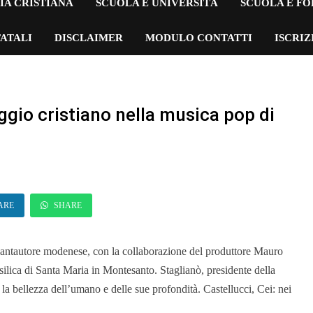
IA CRISTIANA
SCUOLA E UNIVERSITÀ
SCUOLA E F
ATALI
DISCLAIMER
MODULO CONTATTI
ISCRI
ggio cristiano nella musica pop di
ARE
SHARE
 cantautore modenese, con la collaborazione del produttore Mauro
ilica di Santa Maria in Montesanto. Staglianò, presidente della
la bellezza dell’umano e delle sue profondità. Castellucci, Cei: nei