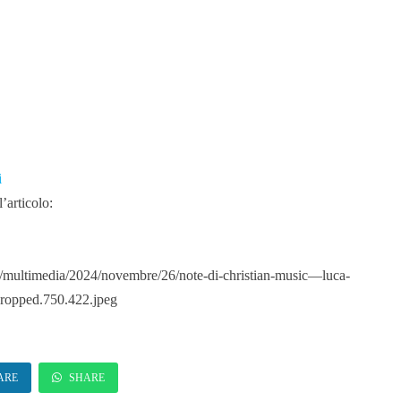
i
’articolo:
/multimedia/2024/novembre/26/note-di-christian-music—luca-
.cropped.750.422.jpeg
ARE
SHARE