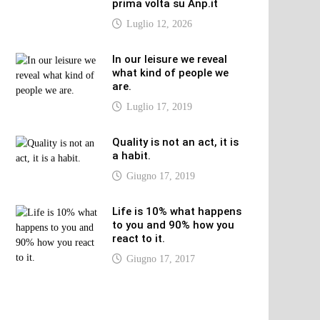
prima volta su Anp.it
Luglio 12, 2026
In our leisure we reveal
what kind of people we
are.
Luglio 17, 2019
Quality is not an act, it is
a habit.
Giugno 17, 2019
Life is 10% what happens
to you and 90% how you
react to it.
Giugno 17, 2017