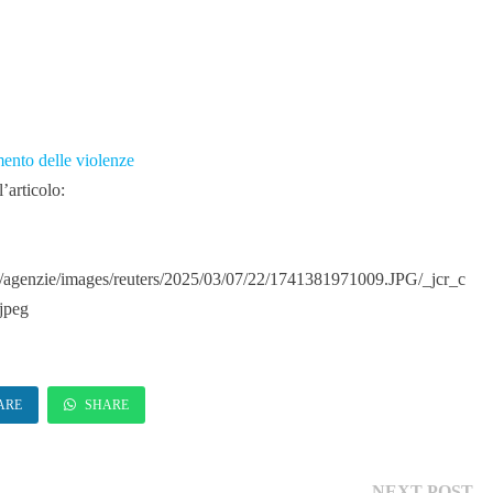
ento delle violenze
’articolo:
/agenzie/images/reuters/2025/03/07/22/1741381971009.JPG/_jcr_c
jpeg
ARE
SHARE
Ne
NEXT POST