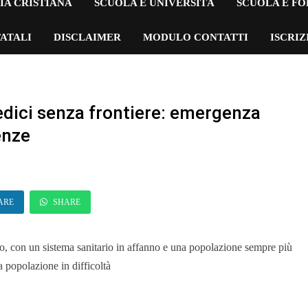
IA CRISTIANA
SCUOLA E UNIVERSITÀ
SCUOLA E F
ATALI
DISCLAIMER
MODULO CONTATTI
ISCRI
edici senza frontiere: emergenza
enze
ARE
SHARE
to, con un sistema sanitario in affanno e una popolazione sempre più
a popolazione in difficoltà