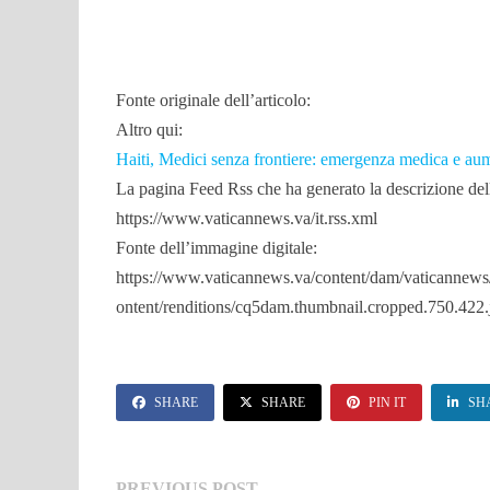
Fonte originale dell’articolo:
Altro qui:
Haiti, Medici senza frontiere: emergenza medica e aum
La pagina Feed Rss che ha generato la descrizione dell
https://www.vaticannews.va/it.rss.xml
Fonte dell’immagine digitale:
https://www.vaticannews.va/content/dam/vaticannews
ontent/renditions/cq5dam.thumbnail.cropped.750.422.
SHARE
SHARE
PIN IT
SH
Previous
PREVIOUS POST