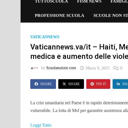
TUTTOSCUOLA
FISM NEWS
FAMIGL
PROFESSIONE SCUOLA
SCUOLE NON ST
VATICANNEWS
Vaticannews.va/it – Haiti, M
medica e aumento delle viol
by
Scuolanotizie.com
Marzo 9, 2025
0
SHARE
SHARE
PIN IT
SH
La crisi umanitaria nel Paese è in rapido deterioramen
vulnerabile. La lotta di Msf per garantire assistenza all
Leggi Tutto