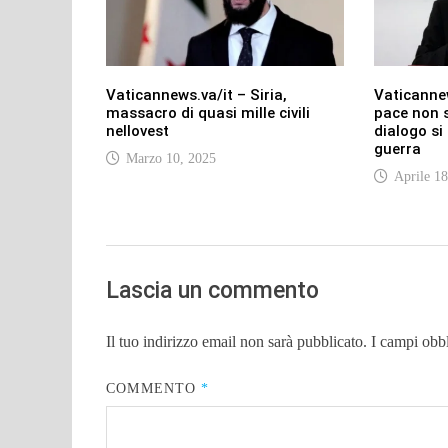
Vaticannews.va/it – Siria,
Vaticannew
massacro di quasi mille civili
pace non s
nellovest
dialogo si 
guerra
Marzo 10, 2025
Aprile 18
Lascia un commento
Il tuo indirizzo email non sarà pubblicato.
I campi obb
COMMENTO
*