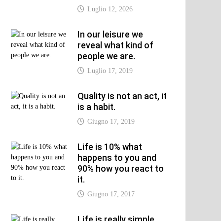
t:
Luglio 12, 2026
In our leisure we
reveal what kind of
people we are.
Luglio 17, 2019
Quality is not an act, it
is a habit.
Giugno 17, 2019
Life is 10% what
happens to you and
90% how you react to
it.
Giugno 17, 2017
Life is really simple,