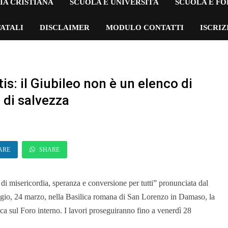
IA CRISTIANA
SCUOLA E UNIVERSITÀ
SCUOLA E F
ATALI
DISCLAIMER
MODULO CONTATTI
ISCRI
s: il Giubileo non è un elenco di
 di salvezza
ARE
SHARE
i misericordia, speranza e conversione per tutti” pronunciata dal
ggio, 24 marzo, nella Basilica romana di San Lorenzo in Damaso, la
a sul Foro interno. I lavori proseguiranno fino a venerdì 28