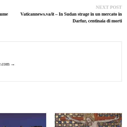
Ne
NEXT POST
pos
lume
Vaticannews.va/it – In Sudan strage in un mercato in
Darfur, centinaia di morti
ie.com →