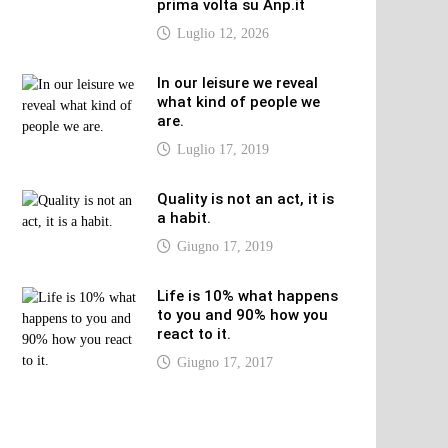
prima volta su Anp.it
Luglio 12, 2026
In our leisure we reveal
what kind of people we
are.
Luglio 17, 2019
Quality is not an act, it is
a habit.
Giugno 17, 2019
Life is 10% what happens
to you and 90% how you
react to it.
Giugno 17, 2017