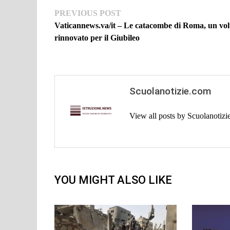
Navigazione
Previous
PREVIOUS POST
post:
Vaticannews.va/it – Le catacombe di Roma, un vo
articoli
rinnovato per il Giubileo
Scuolanotizie.com
View all posts by Scuolanotiz
YOU MIGHT ALSO LIKE