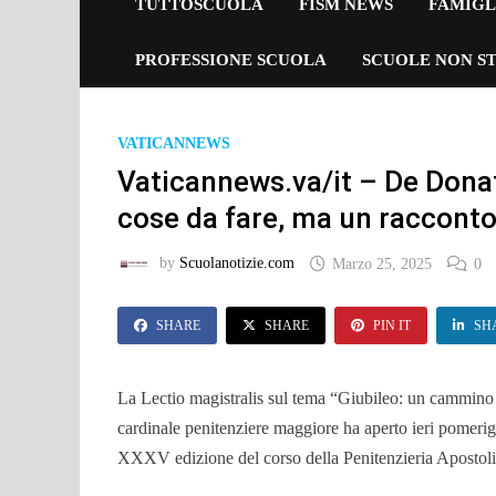
TUTTOSCUOLA
FISM NEWS
FAMIGL
PROFESSIONE SCUOLA
SCUOLE NON ST
VATICANNEWS
Vaticannews.va/it – De Donati
cose da fare, ma un racconto
by
Scuolanotizie.com
Marzo 25, 2025
0
SHARE
SHARE
PIN IT
SH
La Lectio magistralis sul tema “Giubileo: un cammino d
cardinale penitenziere maggiore ha aperto ieri pomeri
XXXV edizione del corso della Penitenzieria Apostolic