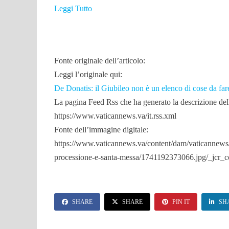
Leggi Tutto
Fonte originale dell’articolo:
Leggi l’originale qui:
De Donatis: il Giubileo non è un elenco di cose da far
La pagina Feed Rss che ha generato la descrizione dell
https://www.vaticannews.va/it.rss.xml
Fonte dell’immagine digitale:
https://www.vaticannews.va/content/dam/vaticannews
processione-e-santa-messa/1741192373066.jpg/_jcr_c
SHARE
SHARE
PIN IT
SH