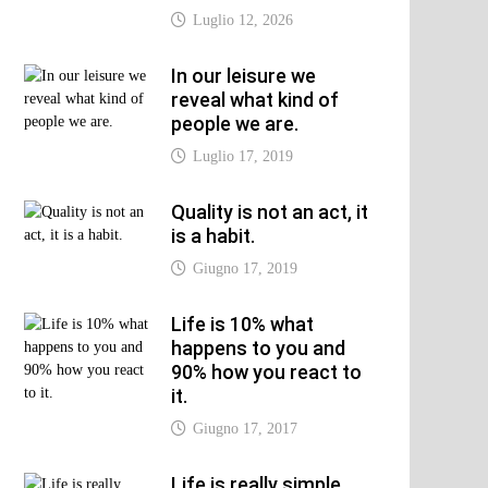
Luglio 12, 2026
xt
t:
In our leisure we
reveal what kind of
people we are.
Luglio 17, 2019
Quality is not an act, it
is a habit.
Giugno 17, 2019
Life is 10% what
happens to you and
90% how you react to
it.
Giugno 17, 2017
Life is really simple,