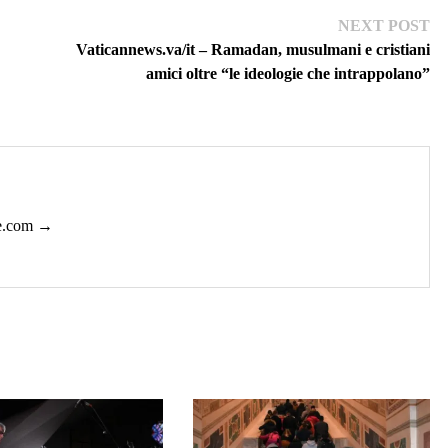
Ne
NEXT POST
pos
Vaticannews.va/it – Ramadan, musulmani e cristiani
amici oltre “le ideologie che intrappolano”
ie.com →