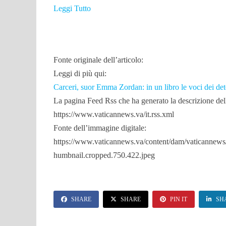
Leggi Tutto
Fonte originale dell’articolo:
Leggi di più qui:
Carceri, suor Emma Zordan: in un libro le voci dei det
La pagina Feed Rss che ha generato la descrizione dell
https://www.vaticannews.va/it.rss.xml
Fonte dell’immagine digitale:
https://www.vaticannews.va/content/dam/vaticannews/
humbnail.cropped.750.422.jpeg
SHARE
SHARE
PIN IT
SH