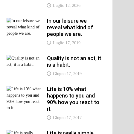
Luglio 12, 2026
xt
t:
In our leisure we
reveal what kind of
people we are.
Luglio 17, 2019
Quality is not an act, it
is a habit.
Giugno 17, 2019
Life is 10% what
happens to you and
90% how you react to
it.
Giugno 17, 2017
Life is really simple,