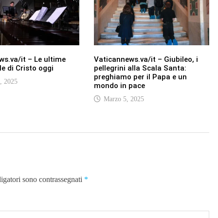
s.va/it – Le ultime
Vaticannews.va/it – Giubileo, i
le di Cristo oggi
pellegrini alla Scala Santa:
preghiamo per il Papa e un
, 2025
mondo in pace
Marzo 5, 2025
ligatori sono contrassegnati
*