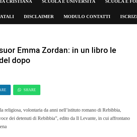
IA CRISTIANA
SCUOLA E UNIVERSITÀ
SCUOLA E F
ATALI
DISCLAIMER
MODULO CONTATTI
ISCRI
 suor Emma Zordan: in un libro le
 del dopo
ARE
SHARE
a religiosa, volontaria da anni nell’istituto romano di Rebibbia,
la voce dei detenuti di Rebibbia”, edito da Il Levante, in cui affrontano
pena