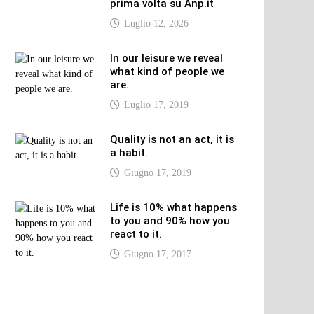
prima volta su Anp.it
Luglio 12, 2026
In our leisure we reveal
what kind of people we
are.
Luglio 17, 2019
Quality is not an act, it is
a habit.
Giugno 17, 2019
Life is 10% what happens
to you and 90% how you
react to it.
Giugno 17, 2017