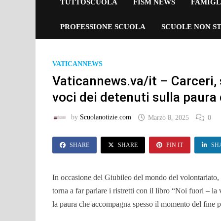
TUTTOSCUOLA
FISM NEWS
FAMIGL
PROFESSIONE SCUOLA
SCUOLE NON ST
VATICANNEWS
Vaticannews.va/it – Carceri,
voci dei detenuti sulla paura
by
Scuolanotizie.com
Marzo 8, 2025
0
SHARE
SHARE
PIN IT
SH
In occasione del Giubileo del mondo del volontariato, l
torna a far parlare i ristretti con il libro “Noi fuori – 
la paura che accompagna spesso il momento del fine 