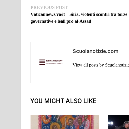
Navigazione
Previous
PREVIOUS POST
post:
Vaticannews.va/it – Siria, violenti scontri fra forze
articoli
governative e leali pro al-Assad
Scuolanotizie.com
View all posts by Scuolanotiz
YOU MIGHT ALSO LIKE