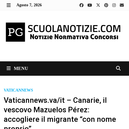
Skip
Agosto 7, 2026
to
MENU
content
MENU
VATICANNEWS
Vaticannews.va/it – Canarie, il
vescovo Mazuelos Pérez:
accogliere il migrante “con nome
proprio”