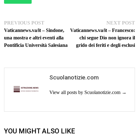
Navigazione
Previous
Ne
PREVIOUS POST
NEXT POST
post:
po
Vaticannews.va/it – Sindone,
Vaticannews.va/it – Francesco:
articoli
una mostra e altri eventi alla
chi segue Dio non ignora il
Pontificia Università Salesiana
grido dei feriti e degli esclusi
Scuolanotizie.com
View all posts by Scuolanotizie.com →
YOU MIGHT ALSO LIKE