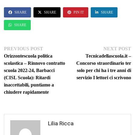
SHARE
SHARE
PIN IT
SHARE
SHARE
Navigazione
Previous
Ne
PREVIOUS POST
NEXT POST
post:
po
Orizzontescuola politica
Tecnicadellascuola.it –
articoli
scolastica – Rinnovo contratto
Concorso straordinario ter
scuola 2022-24, Barbacci
solo per chi ha i tre anni di
(CISL Scuola): Ritardi
servizio I lettori ci scrivono
inaccettabili, puntiamo a
chiudere rapidamente
Lilia Ricca