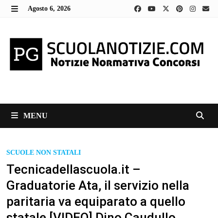
Skip
Agosto 6, 2026
to
MENU
content
MENU
SCUOLE NON STATALI
Tecnicadellascuola.it –
Graduatorie Ata, il servizio nella
paritaria va equiparato a quello
statale [VIDEO] Dino Caudullo