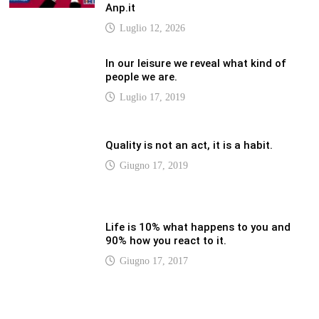
Life is 10% what happens to you and
90% how you react to it.
Giugno 17, 2017
LATEST
Vaticannews.va/it – Pizzaballa: costruiamo
insieme la pace con il metodo di San
Benedetto
Luglio 12, 2026
Vaticannews.va/it – Terzo round di
attacchi Usa all’Iran che chiude lo Stretto
di Hormuz
Luglio 12, 2026