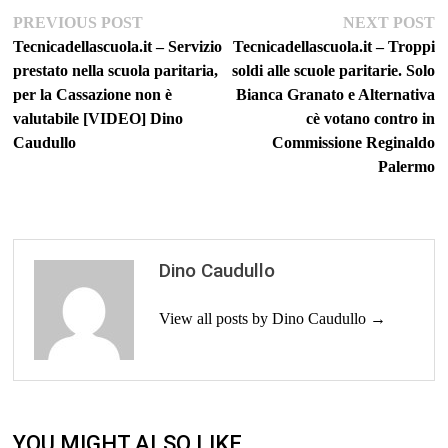
Navigazione
Previous
Ne
PREVIOUS POST
NEXT POST
post:
po
Tecnicadellascuola.it – Servizio
Tecnicadellascuola.it – Troppi
articoli
prestato nella scuola paritaria,
soldi alle scuole paritarie. Solo
per la Cassazione non è
Bianca Granato e Alternativa
valutabile [VIDEO] Dino
cè votano contro in
Caudullo
Commissione Reginaldo
Palermo
Dino Caudullo
View all posts by Dino Caudullo →
YOU MIGHT ALSO LIKE