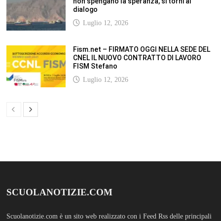
SCUOLANOTIZIE.COM
Scuolanotizie.com è un sito web realizzato con i Feed Rss delle principali
testate specializzate nel settore scolastico: Orizzonte scuola, Tecnica della
Scuola, TuttoScuola, Corriere Scuola, Il Sole24ore scuola. Tutti i post
pubblicati in sintesi sul sito, citano l’autore, la fonte originaria e
conservano tutti i collegamenti ipertestuali che rimandato al post di
origine.
ABOUT
Bam Pro WordPress theme is the premium advanced version of the
Bam
WordPress Theme.
Bam Pro is specially designed for blogs, magazines