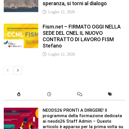
NEODS26 PRONTI A DIRIGERE! Il
programma della formazione dedicata
ai neods26 Staff Admin – Questo
articolo è apparso per la prima volta su
Anp.it
Luglio 12, 2026
In our leisure we reveal what kind of
people we are.
Luglio 17, 2019
Quality is not an act, it is a habit.
Giugno 17, 2019