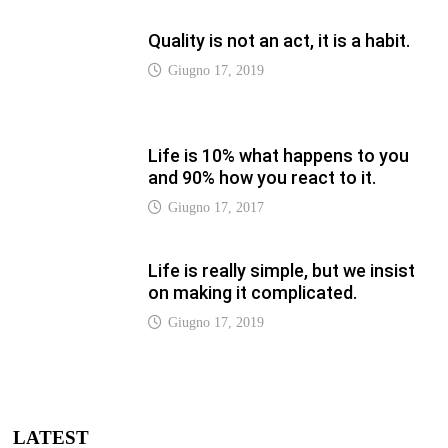
on making it complicated.
Giugno 17, 2019
LATEST
Vaticannews.va/it – Pizzaballa:
costruiamo insieme la pace con il
metodo di San Benedetto
Luglio 12, 2026
Vaticannews.va/it – Terzo round di
attacchi Usa all’Iran che chiude lo
Stretto di Hormuz
Luglio 12, 2026