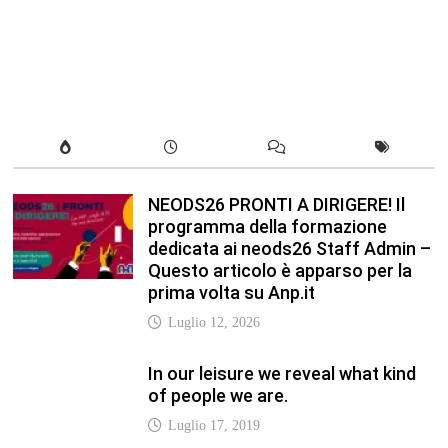
prima volta su Anp.it
Luglio 12, 2026
In our leisure we reveal what kind
of people we are.
Luglio 17, 2019
Quality is not an act, it is a habit.
Giugno 17, 2019
Life is 10% what happens to you
and 90% how you react to it.
Giugno 17, 2017
Life is really simple, but we insist