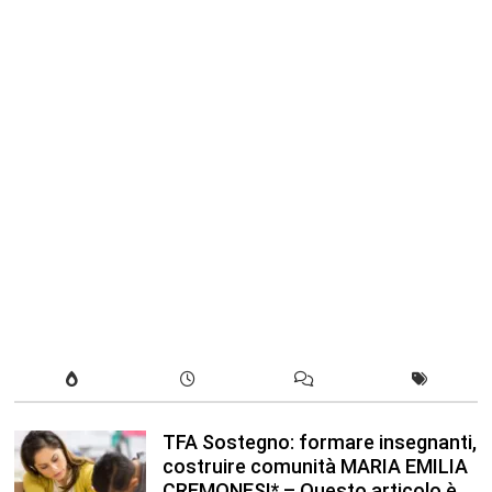
TFA Sostegno: formare insegnanti,
costruire comunità MARIA EMILIA
CREMONESI* – Questo articolo è
apparso per la prima volta su
Tuttoscuola.com
Agosto 8, 2026
In our leisure we reveal what kind
of people we are.
Luglio 17, 2019
Quality is not an act, it is a habit.
Giugno 17, 2019