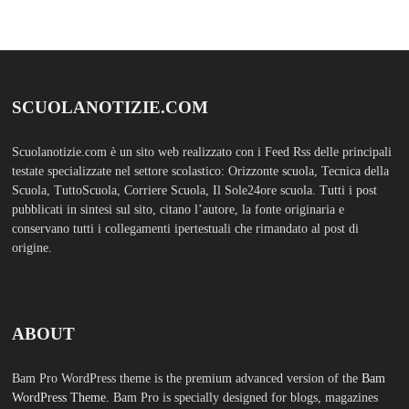
Bam Pro WordPress theme is the premium advanced version of the
Bam
WordPress Theme.
Bam Pro is specially designed for blogs, magazines
and news websites. It has been designed to give a good impression to your
website readers. Nicely designed homepage widgets can be used to
display your content in a categorized and an organized manner.
SCUOLS NOTIZIE
MOSTRA TUTTO
FASHION
TFA Sostegno: formare insegnanti,
costruire comunità MARIA EMILIA
CREMONESI* – Questo articolo è