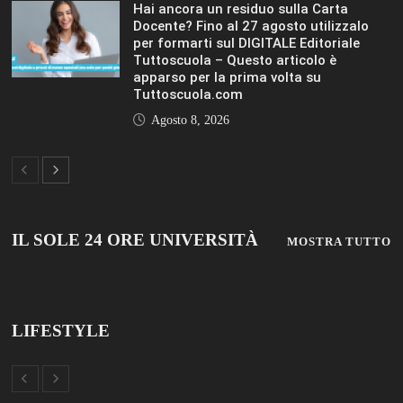
LIFESTYLE
VIEW ALL
© 2019 Add Your Own Copyright Text Here.
TUTTOSCUOLA
FISM NEWS
FAMIGLIA CRISTIANA
SCUOLA E UNIVERSITÀ
SCUOLA E FORMAZIONE
PROFESSIONE SCUOLA
SCUOLE NON STATALI
DISCLAIMER
MODULO CONTATTI
ISCRIZIONE NEWSLETTER