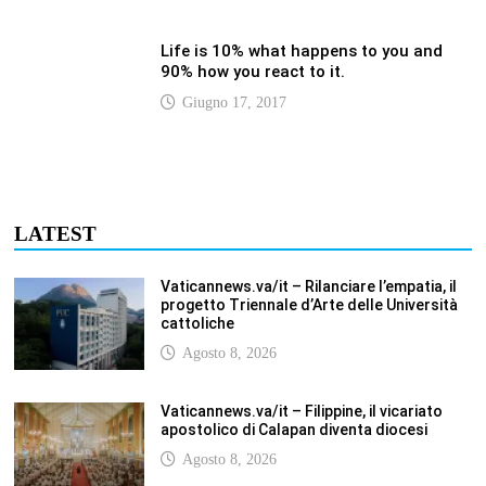
apostolico di Calapan diventa diocesi
Agosto 8, 2026
Vaticannews.va/it – A Castel Gandolfo
l’arazzo di Raffaello sulla predica di San
Paolo
Agosto 8, 2026
Vaticannews.va/it – Tagle: la guerra sfigura
il mondo, solo la rivelazione di Dio lo
trasfigura
Agosto 8, 2026
Vaticannews.va/it – Il Papa in Francia,
quattro giorni intensi tra Chiesa, popolo e
istituzioni
Agosto 8, 2026