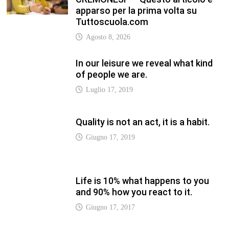
Life is 10% what happens to you
and 90% how you react to it.
Giugno 17, 2017
Life is really simple, but we insist
on making it complicated.
Giugno 17, 2019
LATEST
Vaticannews.va/it – Rilanciare
l’empatia, il progetto Triennale
d’Arte delle Università cattoliche
Agosto 8, 2026