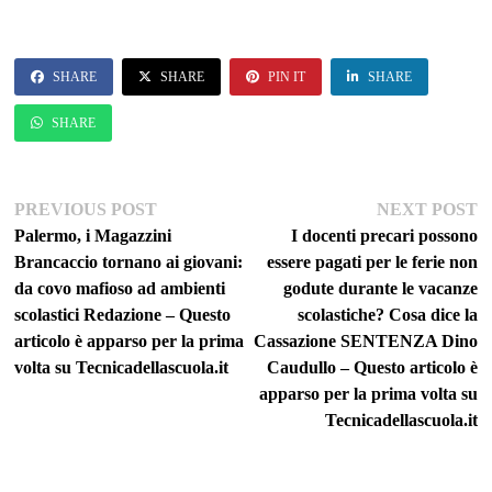
SHARE
SHARE
PIN IT
SHARE
SHARE
Navigazione
Previous
Ne
PREVIOUS POST
NEXT POST
post:
po
Palermo, i Magazzini
I docenti precari possono
articoli
Brancaccio tornano ai giovani:
essere pagati per le ferie non
da covo mafioso ad ambienti
godute durante le vacanze
scolastici Redazione – Questo
scolastiche? Cosa dice la
articolo è apparso per la prima
Cassazione SENTENZA Dino
volta su Tecnicadellascuola.it
Caudullo – Questo articolo è
apparso per la prima volta su
Tecnicadellascuola.it