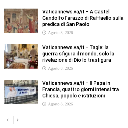
Chiesa, popolo e istituzioni
Agosto 8, 2026
TFA Sostegno: formare insegnanti,
costruire comunità MARIA EMILIA
CREMONESI* – Questo articolo è
apparso per la prima volta su
Tuttoscuola.com
Agosto 8, 2026
In our leisure we reveal what kind of
people we are.
Luglio 17, 2019