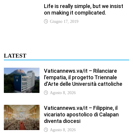
Vaticannews.va/it – Filippine, il
vicariato apostolico di Calapan
diventa diocesi
Agosto 8, 2026
Vaticannews.va/it – A Castel
Gandolfo l’arazzo di Raffaello sulla
predica di San Paolo
Agosto 8, 2026
Vaticannews.va/it – Tagle: la
guerra sfigura il mondo, solo la
rivelazione di Dio lo trasfigura
Agosto 8, 2026
Vaticannews.va/it – Il Papa in
Francia, quattro giorni intensi tra