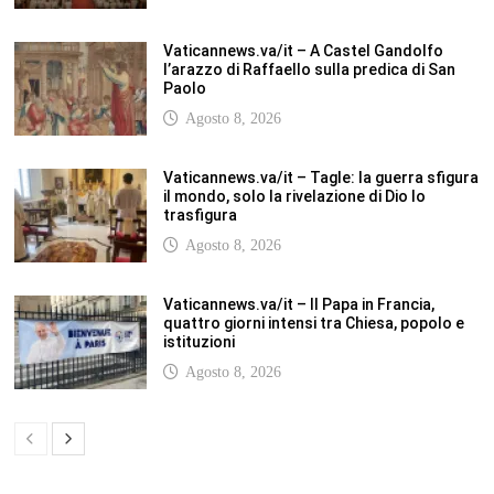
SCUOLANOTIZIE.COM
Scuolanotizie.com è un sito web realizzato con i Feed Rss delle principali
testate specializzate nel settore scolastico: Orizzonte scuola, Tecnica della
Scuola, TuttoScuola, Corriere Scuola, Il Sole24ore scuola. Tutti i post
pubblicati in sintesi sul sito, citano l’autore, la fonte originaria e
conservano tutti i collegamenti ipertestuali che rimandato al post di
origine.
ABOUT