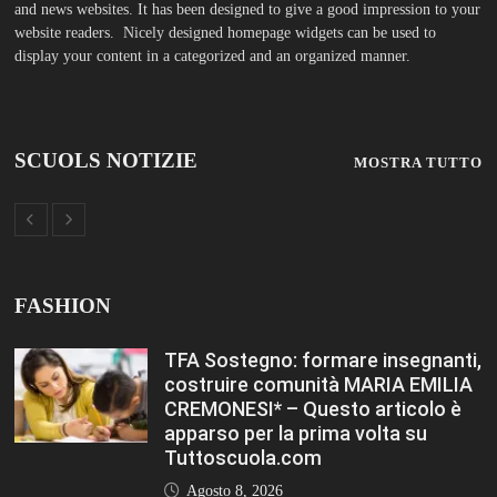
apparso per la prima volta su
Tuttoscuola.com
Agosto 8, 2026
Immissioni in ruolo Dirigenti
Scolastici, via libera a 365
assunzioni. Ecco come saranno
distribuiti i posti Editoriale
Tuttoscuola – Questo articolo è
apparso per la prima volta su
Tuttoscuola.com
Agosto 8, 2026
Hai ancora un residuo sulla Carta
Docente? Fino al 27 agosto
utilizzalo per formarti sul DIGITALE
Editoriale Tuttoscuola – Questo
articolo è apparso per la prima
volta su Tuttoscuola.com