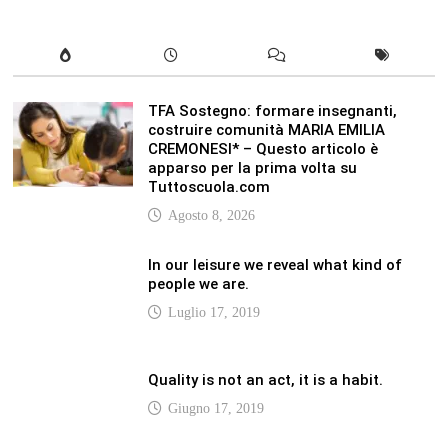
Quality is not an act, it is a habit.
Giugno 17, 2019
Life is 10% what happens to you and
90% how you react to it.
Giugno 17, 2017
LATEST
Vaticannews.va/it – Rilanciare l’empatia, il
progetto Triennale d’Arte delle Università
cattoliche
Agosto 8, 2026
Vaticannews.va/it – Filippine, il vicariato