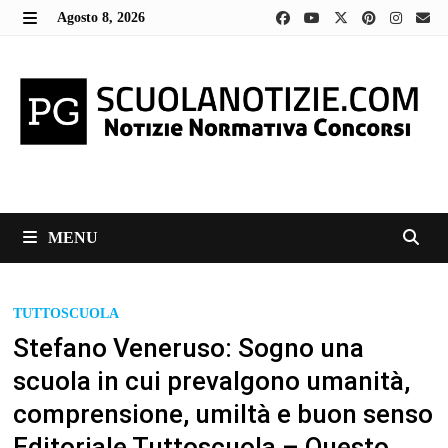
Skip
Agosto 8, 2026
to
MENU
content
MENU
TUTTOSCUOLA
Stefano Veneruso: Sogno una
scuola in cui prevalgono umanità,
comprensione, umiltà e buon senso
Editoriale Tuttoscuola – Questo