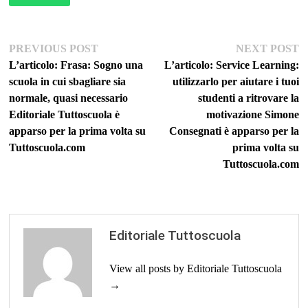
Navigazione
Previous
Ne
PREVIOUS POST
NEXT POST
post:
po
L’articolo: Frasa: Sogno una
L’articolo: Service Learning:
articoli
scuola in cui sbagliare sia
utilizzarlo per aiutare i tuoi
normale, quasi necessario
studenti a ritrovare la
Editoriale Tuttoscuola è
motivazione Simone
apparso per la prima volta su
Consegnati è apparso per la
Tuttoscuola.com
prima volta su
Tuttoscuola.com
Editoriale Tuttoscuola
View all posts by Editoriale Tuttoscuola
→