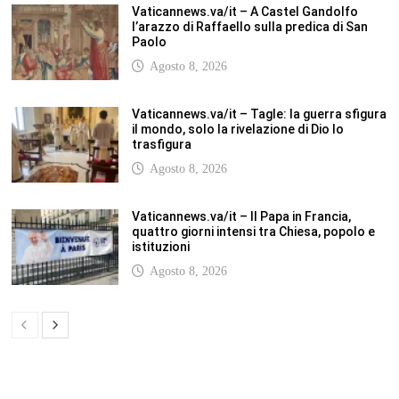
SCUOLANOTIZIE.COM
Scuolanotizie.com è un sito web realizzato con i Feed Rss delle principali
testate specializzate nel settore scolastico: Orizzonte scuola, Tecnica della
Scuola, TuttoScuola, Corriere Scuola, Il Sole24ore scuola. Tutti i post
pubblicati in sintesi sul sito, citano l’autore, la fonte originaria e
conservano tutti i collegamenti ipertestuali che rimandato al post di
origine.
ABOUT
Bam Pro WordPress theme is the premium advanced version of the
Bam