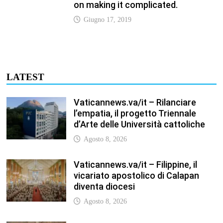
Vaticannews.va/it – Filippine, il
vicariato apostolico di Calapan
diventa diocesi
Agosto 8, 2026
Vaticannews.va/it – A Castel
Gandolfo l’arazzo di Raffaello sulla
predica di San Paolo
Agosto 8, 2026
Vaticannews.va/it – Tagle: la
guerra sfigura il mondo, solo la
rivelazione di Dio lo trasfigura
Agosto 8, 2026
Vaticannews.va/it – Il Papa in
Francia, quattro giorni intensi tra
Chiesa, popolo e istituzioni