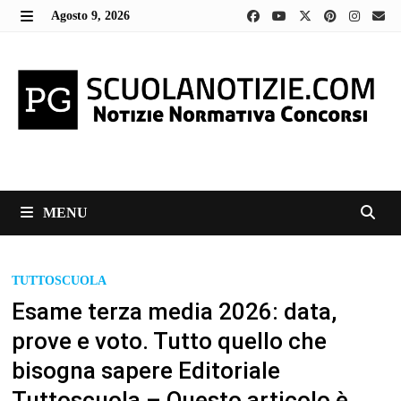
Skip
Agosto 9, 2026
to
MENU
content
MENU
TUTTOSCUOLA
Esame terza media 2026: data,
prove e voto. Tutto quello che
bisogna sapere Editoriale
Tuttoscuola – Questo articolo è