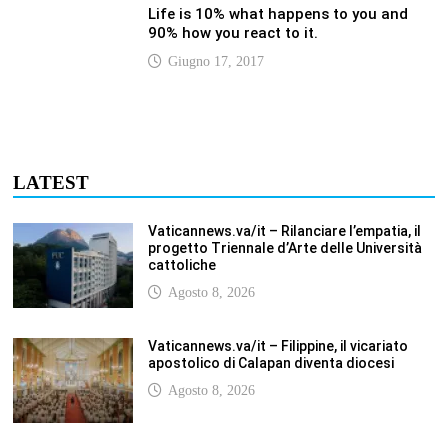
Agosto 8, 2026
Vaticannews.va/it – A Castel Gandolfo
l’arazzo di Raffaello sulla predica di San
Paolo
Agosto 8, 2026
Vaticannews.va/it – Tagle: la guerra sfigura
il mondo, solo la rivelazione di Dio lo
trasfigura
Agosto 8, 2026
Vaticannews.va/it – Il Papa in Francia,
quattro giorni intensi tra Chiesa, popolo e
istituzioni
Agosto 8, 2026