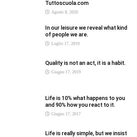
and 90% how you react to it.
Giugno 17, 2017
Life is really simple, but we insist
on making it complicated.
Giugno 17, 2019
LATEST
Vaticannews.va/it – Rilanciare
l’empatia, il progetto Triennale
d’Arte delle Università cattoliche
Agosto 8, 2026