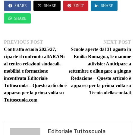
SHARE
SHARE
PIN IT
SHARE
SHARE
Navigazione
Previous
Ne
PREVIOUS POST
NEXT POST
post:
po
Contratto scuola 2025/27,
Scuole aperte dal 31 agosto in
articoli
riparte il confronto allARAN:
Emilia Romagna, le mamme
al centro relazioni sindacali,
attiviste: Anticipare a
mobilità e formazione
settembre e allungare a giugno
incentivata Editoriale
Redazione – Questo articolo è
Tuttoscuola – Questo articolo è
apparso per la prima volta su
apparso per la prima volta su
Tecnicadellascuola.it
Tuttoscuola.com
Editoriale Tuttoscuola