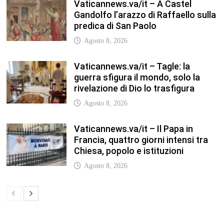
Agosto 8, 2026
TFA Sostegno: formare insegnanti,
costruire comunità MARIA EMILIA
CREMONESI* – Questo articolo è
apparso per la prima volta su
Tuttoscuola.com
Agosto 8, 2026
In our leisure we reveal what kind of
people we are.
Luglio 17, 2019