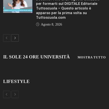
LIFESTYLE
VIEW ALL
© 2019 Add Your Own Copyright Text Here.
TUTTOSCUOLA
FISM NEWS
FAMIGLIA CRISTIANA
SCUOLA E UNIVERSITÀ
SCUOLA E FORMAZIONE
PROFESSIONE SCUOLA
SCUOLE NON STATALI
DISCLAIMER
MODULO CONTATTI
ISCRIZIONE NEWSLETTER