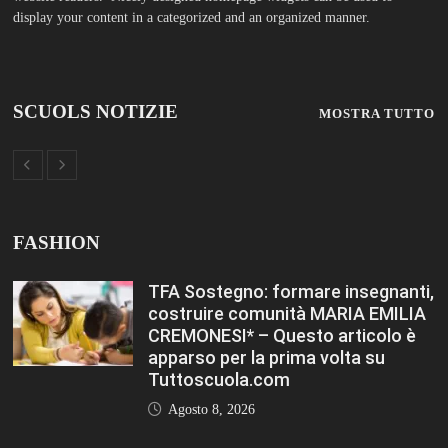
Agosto 8, 2026
Immissioni in ruolo Dirigenti
Scolastici, via libera a 365
assunzioni. Ecco come saranno
distribuiti i posti Editoriale
Tuttoscuola – Questo articolo è
apparso per la prima volta su
Tuttoscuola.com
Agosto 8, 2026
Hai ancora un residuo sulla Carta
Docente? Fino al 27 agosto
utilizzalo per formarti sul DIGITALE
Editoriale Tuttoscuola – Questo
articolo è apparso per la prima
volta su Tuttoscuola.com
Agosto 8, 2026