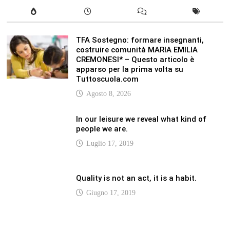
Quality is not an act, it is a habit.
Giugno 17, 2019
Life is 10% what happens to you and
90% how you react to it.
Giugno 17, 2017
LATEST
Vaticannews.va/it – Rilanciare l’empatia, il
progetto Triennale d’Arte delle Università
cattoliche
Agosto 8, 2026
Vaticannews.va/it – Filippine, il vicariato
apostolico di Calapan diventa diocesi