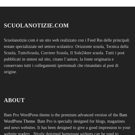
WordPress Theme.
Bam Pro is specially designed for blogs, magazines
and news websites. It has been designed to give a good impression to your
website readers. Nicely designed homepage widgets can be used to
display your content in a categorized and an organized manner.
SCUOLS NOTIZIE
MOSTRA TUTTO
FASHION
TFA Sostegno: formare insegnanti,
costruire comunità MARIA EMILIA
CREMONESI* – Questo articolo è
apparso per la prima volta su
Tuttoscuola.com