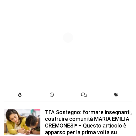
TFA Sostegno: formare insegnanti,
costruire comunità MARIA EMILIA
CREMONESI* – Questo articolo è
apparso per la prima volta su
Tuttoscuola.com
Agosto 8, 2026
In our leisure we reveal what kind
of people we are.
Luglio 17, 2019
Quality is not an act, it is a habit.
Giugno 17, 2019
Life is 10% what happens to you