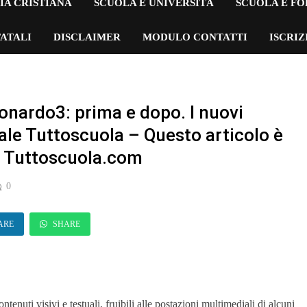
IA CRISTIANA
SCUOLA E UNIVERSITÀ
SCUOLA E F
ATALI
DISCLAIMER
MODULO CONTATTI
ISCRI
eonardo3: prima e dopo. I nuovi
iale Tuttoscuola – Questo articolo è
su Tuttoscuola.com
0
ARE
SHARE
nuti visivi e testuali, fruibili alle postazioni multimediali di alcuni