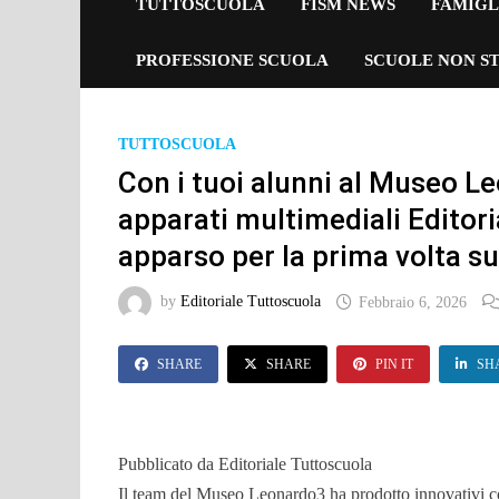
TUTTOSCUOLA
FISM NEWS
FAMIGL
PROFESSIONE SCUOLA
SCUOLE NON ST
TUTTOSCUOLA
Con i tuoi alunni al Museo L
apparati multimediali Editor
apparso per la prima volta 
by
Editoriale Tuttoscuola
Febbraio 6, 2026
SHARE
SHARE
PIN IT
SH
Pubblicato da Editoriale Tuttoscuola
Il team del Museo Leonardo3 ha prodotto innovativi conte