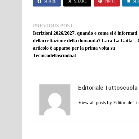
SHARE
SHARE
PIN IT
SH
Navigazione
Previous
PREVIOUS POST
post:
Iscrizioni 2026/2027, quando e come si è informati
articoli
dellaccettazione della domanda? Lara La Gatta – 
articolo è apparso per la prima volta su
Tecnicadellascuola.it
Editoriale Tuttoscuola
View all posts by Editoriale T