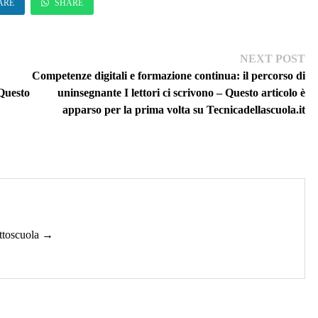
ARE
SHARE
Ne
NEXT POST
pos
Competenze digitali e formazione continua: il percorso di
Questo
uninsegnante I lettori ci scrivono – Questo articolo è
apparso per la prima volta su Tecnicadellascuola.it
uttoscuola →