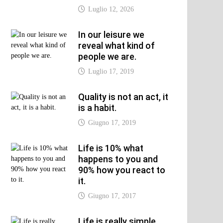
Luglio 12, 2026
In our leisure we
xt
reveal what kind of
t:
people we are.
Luglio 17, 2019
Quality is not an act, it
is a habit.
Giugno 17, 2019
Life is 10% what
happens to you and
90% how you react to
it.
Giugno 17, 2017
Life is really simple,