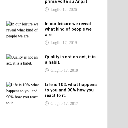
prima volta su Anp.it
Luglio 12, 2026
In our leisure we reveal
what kind of people we
are.
Luglio 17, 2019
Quality is not an act, it is
a habit.
Giugno 17, 2019
Life is 10% what happens
to you and 90% how you
react to it.
Giugno 17, 2017